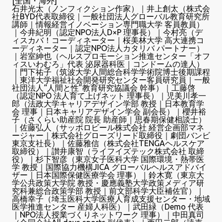
[全国・海外]
石井光太（ノンフィクション作家）｜井上創太（株式会
社BYD代表取締役｜一般社団法人グローバル教育研究所
講師｜情報経営イノベーション専門職大学 客員教員）
｜今井紀明（認定NPO法人D×P 理事長）｜今村亮（デ
ィスカバ！コーディネーター｜桜美林大学 高大連携コ
ーディネーター｜認定NPO法人カタリバ パートナー）
｜岩室紳也（ヘルスプロモーション推進センター「オフ
ィスいわむろ」代表 泌尿器科医｜コンドームの達人）
｜門下祐子（筑波大学人間総合科学学術院博士後期課程
｜東洋大学福祉社会開発研究センター客員研究員｜一般
社団法人“人間と性”教育研究協議会 幹事）｜工藤啓
（認定NPO 法人育て上げネット 理事長）｜児美川孝一
郎（法政大学キャリアデザイン学部 教授｜日本教育学
会 理事｜日本キャリアデザイン学会 副会長）｜櫻井裕
子（さくらい助産院 院長 助産師｜思春期保健相談士）
｜佐藤弘人（サッポロビール株式会社 経営企画部マネ
ージャー｜株式会社グローズリード取締役｜劇団バンビ
東京支社長）｜佐藤雅信（株式会社TENGAヘルスケア
取締役）｜讃井康智（ライフイズテック株式会社 取締
役）｜杉下智彦（東京女子医科大学 国際環境・熱帯医
学 教授｜国際協力機構JICA グローバルヘルスアドバイ
ザー｜日本国際保健医療学会 理事）｜鈴木寛（東京大
学公共政策大学院 教授・慶應義塾大学政策メディア研
究科兼総合政策学部 教授｜前文部科学大臣補佐官）｜
高橋幸子（埼玉医科大学医療人育成支援センター・地域
医学推進センター 産婦人科医）｜武田緑（Demo 代表
｜NPO法人授業づくりネットワーク 理事）｜中田真司