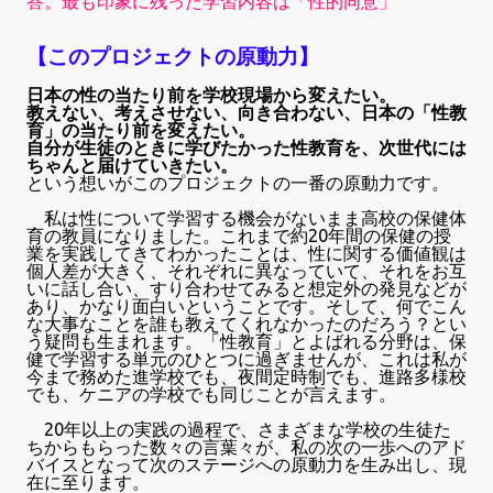
答。最も印象に残った学習内容は「性的同意」
【このプロジェクトの原動力】
日本の性の当たり前を学校現場から変えたい。
教えない、考えさせない、向き合わない、日本の「性教
育」の当たり前を変えたい。
自分が生徒のときに学びたかった性教育を、次世代には
ちゃんと届けていきたい。
という想いがこのプロジェクトの一番の原動力です。
私は性について学習する機会がないまま高校の保健体
育の教員になりました。これまで約20年間の保健の授
業を実践してきてわかったことは、性に関する価値観は
個人差が大きく、それぞれに異なっていて、それをお互
いに話し合い、すり合わせてみると想定外の発見などが
あり、かなり面白いということです。そして、何でこん
な大事なことを誰も教えてくれなかったのだろう？とい
う疑問も生まれます。「性教育」とよばれる分野は、保
健で学習する単元のひとつに過ぎませんが、これは私が
今まで務めた進学校でも、夜間定時制でも、進路多様校
でも、ケニアの学校でも同じことが言えます。
20年以上の実践の過程で、さまざまな学校の生徒た
ちからもらった数々の言葉々が、私の次の一歩へのアド
バイスとなって次のステージへの原動力を生み出し、現
在に至ります。