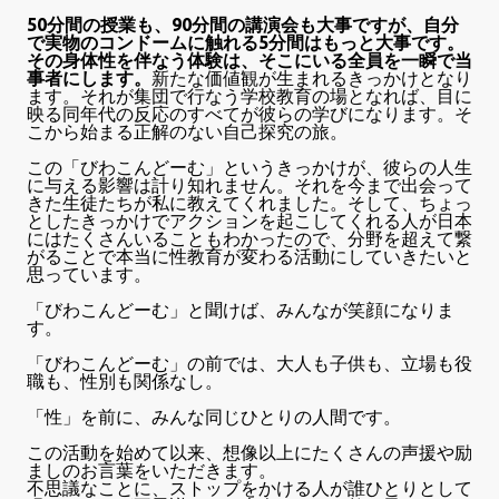
50分間の授業も、90分間の講演会も大事ですが、自分
で実物のコンドームに触れる5分間はもっと大事です。
その身体性を伴なう体験は、そこにいる全員を一瞬で当
事者にします。
新たな価値観が生まれるきっかけとなり
ます。それが集団で行なう学校教育の場となれば、目に
映る同年代の反応のすべてが彼らの学びになります。そ
こから始まる正解のない自己探究の旅。
この「びわこんどーむ」というきっかけが、彼らの人生
に与える影響は計り知れません。それを今まで出会って
きた生徒たちが私に教えてくれました。そして、ちょっ
としたきっかけでアクションを起こしてくれる人が日本
にはたくさんいることもわかったので、分野を超えて繋
がることで本当に性教育が変わる活動にしていきたいと
思っています。
「びわこんどーむ」と聞けば、みんなが笑顔になりま
す。
「びわこんどーむ」の前では、大人も子供も、立場も役
職も、性別も関係なし。
「性」を前に、みんな同じひとりの人間です。
この活動を始めて以来、想像以上にたくさんの声援や励
ましのお言葉をいただきます。
不思議なことに、ストップをかける人が誰ひとりとして