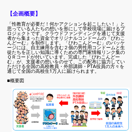
【企画概要】
「性教育が必要だ！何かアクションを起こしたい！」と
思っている人たちの想いを形にして学校現場に届けるプ
ロジェクトです。クラウドファンディングを通じて支援
者から集まった資金でオリジナルコンドームの「びわこ
んどーむ」を制作します。「びわこんどーむ」のパッケ
ージには、自主練用を含む２個の男性用コンドームと生
徒たちを正しい知識に導くための専門家情報リンク集の
ＱＲコードが付いています。完成した「びわこんどー
む」が、支援者の想いをのせて、この配布に協力してい
ただける全国の高校教員・外部講師・PTA役員の方々を
通じて全国の高校生1万人に届けられます。
■概要図