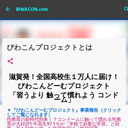
スキップしてメイン コンテンツに移動
BIWACON.com
びわこんプロジェクトとは
滋賀発！全国高校生１万人に届け！
びわこんどーむプロジェクト
「習うより 触って慣れよう コンド
ーム」
▼『びわこんどーむプロジェクト』事業報告（クリック
してご覧になれます）
性教育の新時代到来！？コンドームに触って慣れる性教
育が大好評!! 中高生97.1％が「学校で必要な学習」と回