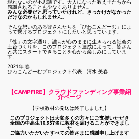
現れないのが不思議です。大人になった教え子たちから
感謝されることも少なくありません。
みんな必要だと思っていたけれど、きっかけがなかった
だけなのかもしれません。
そんな想いのある皆さんたちを「びわこんどーむ」によ
って繋げるプロジェクトにしたいと思っています。
「性」の文字通り、誰もが心のままに生きられる社会の
土台づくりを、このプロジェクト達成によって、皆さん
と共にスタートできることを心から楽しみにしていま
す。
2021年 春
びわこんどーむプロジェクト代表 清水 美春
【CAMPFIRE】クラウドファンディング事業紹
介
ページ
【学校教材の発送は終了しました】
このプロジェクトは大変多くの方々にご支援いただき
全国の中高生10,957名に教材を届けることができまし
た
ご協力いただいたすべての皆さまに感謝申し上げます