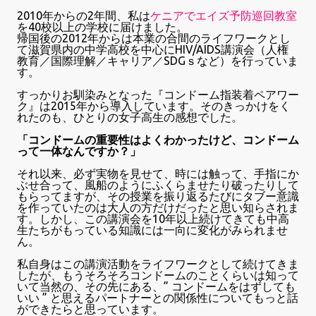
2010年からの2年間、私は
ケニアでエイズ予防巡回教室
を40校以上の学校に届けました。
帰国後の2012年からは本業の合間のライフワークとし
て滋賀県内の中学高校を中心にHIV/AIDS講演会（人権
教育／国際理解／キャリア／SDGｓなど）を行っていま
す。
すっかりお馴染みとなった『コンドーム指装着ペアワー
ク』は2015年から導入しています。そのきっかけをく
れたのも、ひとりの女子高生の感想でした。
「コンドームの重要性はよくわかったけど、コンドーム
って一体なんですか？」
それ以来、必ず実物を見せて、時には触って、手指にか
ぶせ合って、風船のようにふくらませたり破ったりして
もらってますが、その授業を振り返るたびにタブー意識
を作っていたのは大人の方だけだったと思い知らされま
す。しかし、この講演会を10年以上続けてきても中高
生たちがもっている知識には一向に変化がみられませ
ん。
私自身はこの講演活動をライフワークとして続けてきま
したが、もうそろそろコンドームのことくらいは知って
いて当然の、その先にある、” コンドームをはずしても
いい ” と思えるパートナーとの関係性についてもっと話
ができたらと思っています。