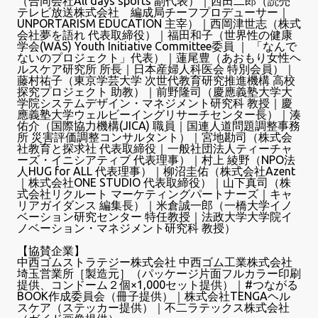
（合同会社All days sports 副代表）｜西田二郎（読売
テレビ放送株式会社 編成局チーフプロデューサー｜
UNPORTARISM EDUCATION 主宰）｜西岡津世志（株式
会社夢を語れ 代表取締役）｜福田和子（世界性の健康
学会(WAS) Youth Initiative Committee委員 ｜ 「なんで
ないのプロジェクト」代表）｜蓮尾豊（あおもり女性ヘ
ルスケア研究所 所長｜日本産婦人科医会 特別会員）｜
藤村祐子（東京学芸大学 次世代教育研究推進機構 高校
探究プロジェクト 助教）｜前野隆司（慶應義塾大学大
学院システムデザイン・マネジメント研究科 教授｜慶
應義塾大学ウェルビーイングリサーチセンター長）｜湊
佑介（国際協力機構(JICA) 職員｜国連人道問題調整事務
所 災害評価調整コンサルタント）｜宮地勘司（株式会
社教育と探求社 代表取締役｜一般社団法人ティーチャ
ーズ・イニシアティブ 代表理事）｜村上 綾野（NPO法
人HUG for ALL 代表理事）｜柳沼圭佑（株式会社Azent
｜株式会社ONE STUDIO 代表取締役）｜山下真司（株
式会社リクルート マーケティングパートナーズ｜キャ
リアガイダンス 編集長）｜米倉誠一郎（一橋大学イノ
ベーション研究センター 特任教授｜法政大学大学院イ
ノベーション・マネジメント研究科 教授）
【協賛企業】
中西ゴムストラテジー株式会社 中西ゴム工業株式会社
埼玉営業所［製造元］（パッケージ片面フルカラー印刷
提供、コンドーム２個×1,000セット提供）｜#つながる
BOOK作成委員会（冊子提供）｜株式会社TENGAヘル
スケア（ステッカー提供）｜不二ラテックス株式会社