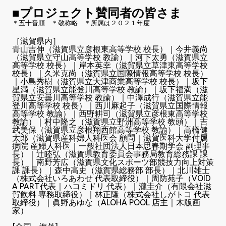
■プロジェクト賛同者の皆さま
＊五十音順 ＊敬称略 ＊所属は２０２１年度
［滋賀県内］
青山吉伸（滋賀県立彦根東高等学校 校長）｜今井義尚
（滋賀県立守山高等学校 教諭）｜河下太勇（滋賀県立
高等学校 校長）｜岸本英幸（滋賀県立草津東高等学校
校長）｜久米克尚（滋賀県立国際情報高等学校 校長）
｜小島秀樹（滋賀県立大津商業高等学校 校長）｜坂下
星満（滋賀県立能登川高等学校 教諭）｜坂下福満（滋
賀県立安曇川高等学校 教諭）｜中澤成行（滋賀県立能
登川高等学校 校長）｜西川麻起子（滋賀県立国際情報
高等学校 教諭）｜西野耕司（滋賀県立彦根東高等学校
教諭）｜村中隆之（滋賀県立野洲高等学校 教頭）｜吉
武美保（滋賀県立彦根翔西館高等学校 教諭）｜高橋健
太郎（滋賀県産科婦人科医会 顧問｜滋賀医科大学付属
病院 産婦人科医｜一般社団法人日本思春期学会 副理事
長）｜辻睦弘（滋賀県教育委員会事務局教育総務課 課
長）｜南野芳広（滋賀県文化スポーツ部競技力向上対策
課 課長）｜森中高史（滋賀県総務部 部長）｜北川雄士
（株式会社いろあわせ 代表取締役）｜周防苑子（VOID
A PART代表｜ハコミドリ 代表）｜瀧圭介（有限会社滋
賀飲料 専務取締役）｜林正隆（株式会社しがトコ 代表
取締役）｜眞野あゆな（ALOHA POOL 店主｜木版画
家）