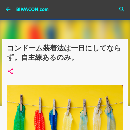
スキップしてメイン コンテンツに移動
BIWACON.com
コンドーム装着法は一日にしてなら
ず。自主練あるのみ。