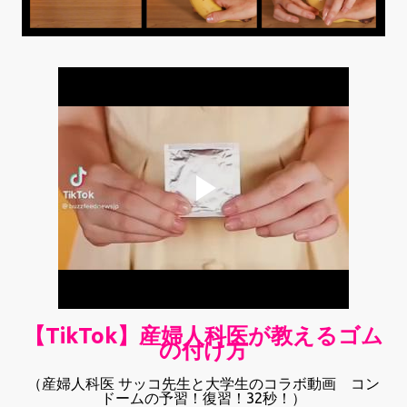
【TikTok】産婦人科医が教えるゴム
の付け方
（産婦人科医 サッコ先生と大学生のコラボ動画 コン
ドームの予習！復習！32秒！）